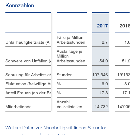
Kennzahlen
2017
2016
Fälle je Million
Unfallhäufigkeitsrate (AFR)
Arbeitsstunden
2.7
1.8
Ausfalltage je
Million
Schwere von Unfällen (ASR)
Arbeitsstunden
54.0
51.2
Schulung für Arbeitssicherheit und Gesundheitsschutz
Stunden
107’546
119’153
Fluktuation (freiwillige Austritte)
%
9.0
8.0
Anteil Frauen (an der Belegschaft)
%
17.8
17.1
Anzahl
Mitarbeitende
Vollzeitstellen
14’732
14’005
Weitere Daten zur Nachhaltigkeit finden Sie unter