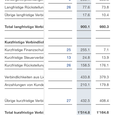
Langfristige Rückstellungen
26
77.6
73.8
Übrige langfristige Verbindlichkeiten
17.6
10.4
Total langfristige Verbindlichkeiten
900.1
980.3
Kurzfristige Verbindlichkeiten
Kurzfristige Finanzschulden
25
255.1
7.1
Kurzfristige Steuerverbindlichkeiten
13
24.8
13.9
Kurzfristige Rückstellungen
26
158.5
176.1
Verbindlichkeiten aus Lieferungen und Leistungen
433.8
379.3
Anzahlungen von Kunden
210.1
179.8
Übrige kurzfristige Verbindlichkeiten und passive Rechnungsabgre
27
432.5
408.4
Total kurzfristige Verbindlichkeiten
1’514.8
1’164.6