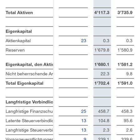
Total Aktiven
4’117.3
3’735.9
Eigenkapital
Aktienkapital
23
0.3
0.3
Reserven
1’679.8
1’580.9
Eigenkapital, den Aktionären der Sulzer AG zustehend
1’680.1
1’581.2
Nicht beherrschende Anteile
22.3
9.8
Total Eigenkapital
1’702.4
1’591.0
Langfristige Verbindlichkeiten
Langfristige Finanzschulden
25
458.7
458.3
Latente Steuerverbindlichkeiten
13
104.8
95.6
Langfristige Steuerverbindlichkeiten
13
2.3
2.6
Vorsorgeverpflichtungen
9
239.1
339.6