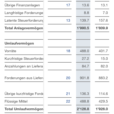
Übrige Finanzanlagen
17
13.6
13.1
Downloads
Langfristige Forderungen
8.8
7.0
Latente Steuerforderungen
13
139.7
157.6
Total Anlagevermögen
1’990.5
1’809.9
Umlaufvermögen
Vorräte
18
488.0
401.7
Kurzfristige Steuerforderungen
27.2
15.0
Anzahlungen an Lieferanten
84.7
82.0
Forderungen aus Lieferungen und Leistungen
20
901.8
883.2
Übrige kurzfristige Forderungen und aktive Rechnungsabgrenzung
21
136.3
114.6
Flüssige Mittel
22
488.8
429.5
Total Umlaufvermögen
2’126.8
1’926.0