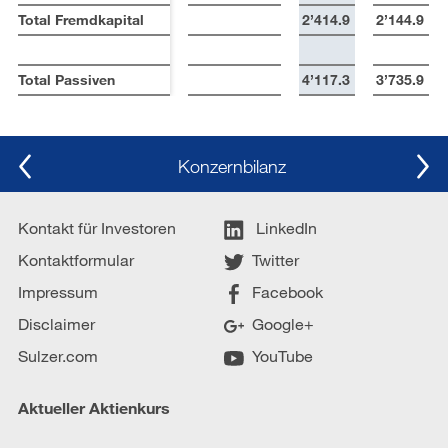
Total Fremdkapital
2’414.9
2’144.9
Total Passiven
4’117.3
3’735.9
Konzernbilanz
Kontakt für Investoren
LinkedIn
Kontaktformular
Twitter
Impressum
Facebook
Disclaimer
Google+
Sulzer.com
YouTube
Aktueller Aktienkurs