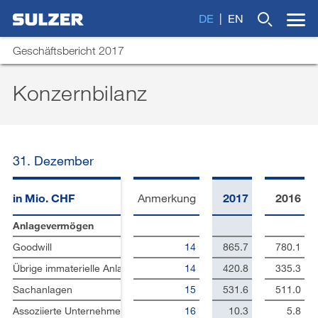
DE
EN
Geschäftsbericht 2017
Konzernbilanz
Brief an die Aktionärinnen und Aktionäre
Wonach suchen Sie?
Sulzer auf einen Blick
31. Dezember
Fokus
Lagebericht
in Mio. CHF
Anmerkung
2017
2016
Nachhaltige Entwicklung
Anlagevermögen
Goodwill
14
865.7
780.1
Corporate Governance
Übrige immaterielle Anlagen
14
420.8
335.3
Vergütungsbericht
Sachanlagen
15
531.6
511.0
Finanzberichterstattung
Assoziierte Unternehmen
16
10.3
5.8