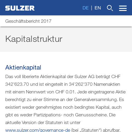
DE
EN
Geschäftsbericht 2017
Kapitalstruktur
Brief an die Aktionärinnen und Aktionäre
Wonach suchen Sie?
Sulzer auf einen Blick
Aktienkapital
Fokus
Das voll liberierte Aktienkapital der Sulzer AG beträgt CHF
Lagebericht
342’623.70 und ist eingeteilt in 34’262’370 Namenaktien
mit einem Nennwert von CHF 0.01. Jede eingetragene Aktie
Nachhaltige Entwicklung
berechtigt zu einer Stimme an der Generalversammlung. Es
Corporate Governance
existiert weder genehmigtes noch bedingtes Kapital, auch
gibt es weder Partizipations- noch Genussscheine. Die
Vergütungsbericht
aktuelle Version der Statuten ist unter
Finanzberichterstattung
www.sulzer.com/governance-de
(bei „Statuten“) abrufbar.