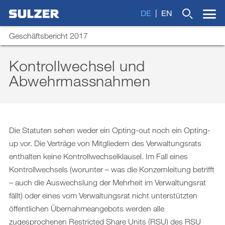
DE
EN
Geschäftsbericht 2017
Kontrollwechsel und
Abwehrmassnahmen
Brief an die Aktionärinnen und Aktionäre
Wonach suchen Sie?
Sulzer auf einen Blick
Fokus
Die Statuten sehen weder ein Opting-out noch ein Opting-
Lagebericht
up vor. Die Verträge von Mitgliedern des Verwaltungsrats
enthalten keine Kontrollwechselklausel. Im Fall eines
Nachhaltige Entwicklung
Kontrollwechsels (worunter – was die Konzernleitung betrifft
Corporate Governance
– auch die Auswechslung der Mehrheit im Verwaltungsrat
fällt) oder eines vom Verwaltungsrat nicht unterstützten
Vergütungsbericht
öffentlichen Übernahmeangebots werden alle
Finanzberichterstattung
zugesprochenen Restricted Share Units (RSU) des RSU