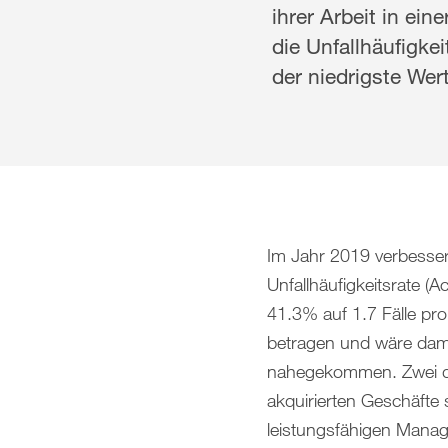
ihrer Arbeit in e
Compensation report (English only)
die Unfallhäufigkei
Financial reporting (English only)
der niedrigste Wert
Downloads
Im Jahr 2019 verbessert
Unfallhäufigkeitsrate (
41.3% auf 1.7 Fälle pro
betragen und wäre dami
nahegekommen. Zwei der
akquirierten Geschäfte 
leistungsfähigen Manag