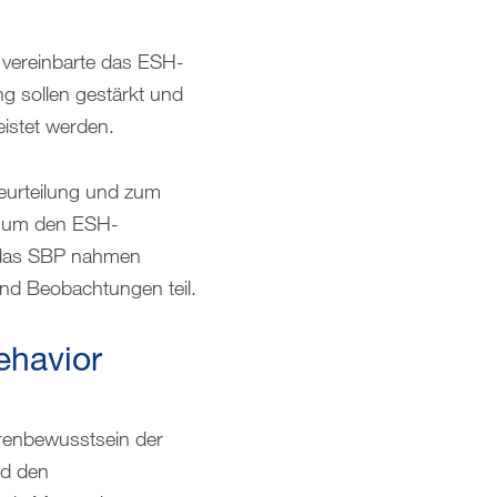
 vereinbarte das ESH-
 sollen gestärkt und
istet werden.
eurteilung und zum
h, um den ESH-
n das SBP nahmen
und Beobachtungen teil.
ehavior
hrenbewusstsein der
nd den