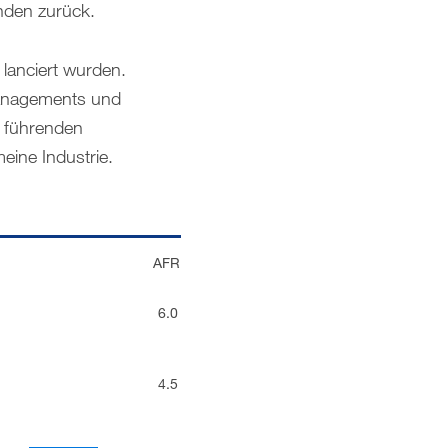
unden zurück.
 lanciert wurden.
Managements und
r führenden
eine Industrie.
AFR
6.0
4.5