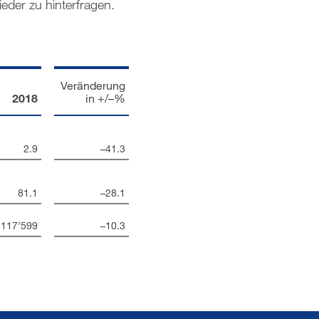
eder zu hinterfragen.
Veränderung
2018
in +/–%
2.9
–41.3
81.1
–28.1
117’599
–10.3