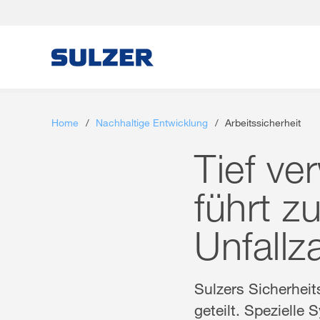
Brief an die Aktionärinnen und Aktionäre
Home
/
Nachhaltige Entwicklung
/
Arbeitssicherheit
Sulzer auf einen Blick
Tief ve
Fokus
führt z
Lagebericht
Unfallz
Nachhaltige Entwicklung
Sulzers Sicherheit
Corporate governance (English only)
geteilt. Spezielle