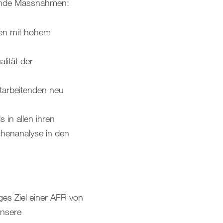
lgende Massnahmen:
äten mit hohem
lität der
tarbeitenden neu
 in allen ihren
chenanalyse in den
ges Ziel einer AFR von
unsere