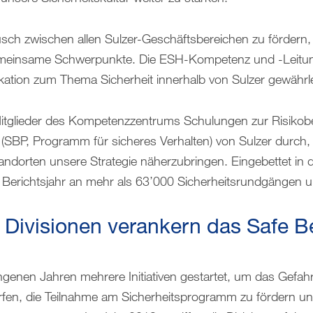
h zwischen allen Sulzer-Geschäftsbereichen zu fördern,
einsame Schwerpunkte. Die ESH-Kompetenz und -Leitung
kation zum Thema Sicherheit innerhalb von Sulzer gewährle
 Mitglieder des Kompetenzzentrums Schulungen zur Risikob
(SBP, Programm für sicheres Verhalten) von Sulzer durc
andorten unsere Strategie näherzubringen. Eingebettet i
m Berichtsjahr an mehr als 63’000 Sicherheitsrundgängen 
er Divisionen verankern das Safe B
angenen Jahren mehrere Initiativen gestartet, um das Gefa
rfen, die Teilnahme am Sicherheitsprogramm zu fördern u