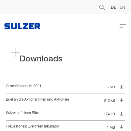
DE
|
EN
Downloads
Geschäftsbericht 2021
5 MB
Brief an die Aktionärinnen und Aktionäre
613 kB
Sulzer auf einen Blick
174 kB
Fokusstories: Evergreen Inkubator
1 MB