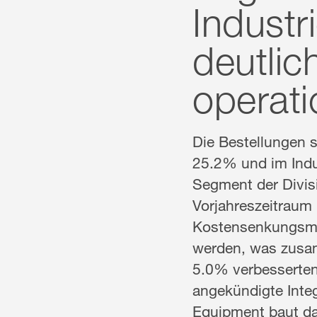
Industr
deutlic
operatio
Die Bestellungen 
25.2% und im Indu
Segment der Divi
Vorjahreszeitraum 
Kostensenkungsmas
werden, was zusam
5.0% verbesserten 
angekündigte Integ
Equipment baut da