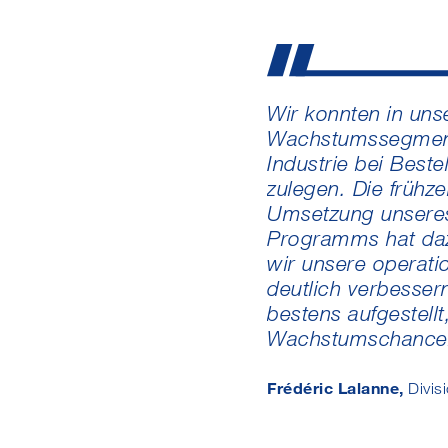
Wir konnten in uns
Wachstumssegmen
Industrie bei Best
zulegen. Die frühze
Umsetzung unseres
Programms hat daz
wir unsere operation
deutlich verbesser
bestens aufgestell
Wachstumschancen
Frédéric Lalanne,
Divis