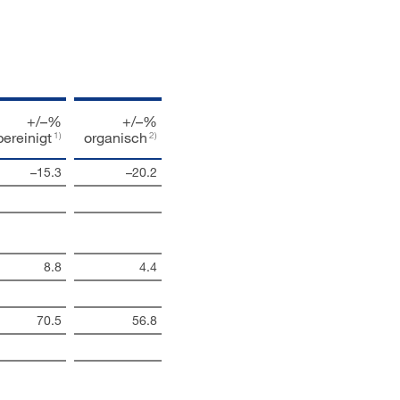
+/–%
+/–%
bereinigt
organisch
1)
2)
–15.3
–20.2
8.8
4.4
70.5
56.8