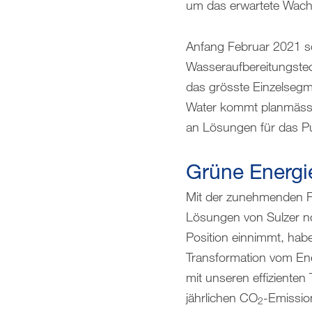
um das erwartete Wachs
Anfang Februar 2021 sc
Wasseraufbereitungstec
das grösste Einzelsegm
Water kommt planmässig
an Lösungen für das P
Grüne Energi
Mit der zunehmenden F
Lösungen von Sulzer no
Position einnimmt, hab
Transformation vom Ene
mit unseren effiziente
jährlichen CO
-Emissio
2