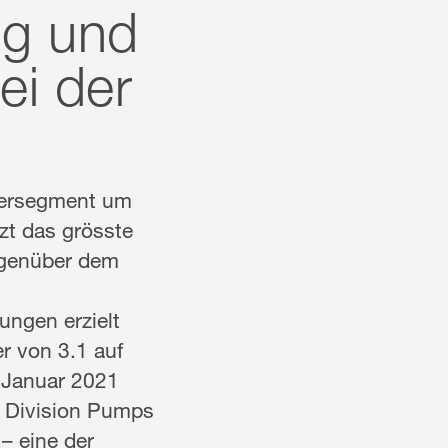
ng und
ei der
ssersegment um
zt das grösste
egenüber dem
ngen erzielt
r von 3.1 auf
m Januar 2021
e Division Pumps
– eine der