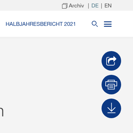
Archiv
|
|
DE
EN
HALBJAHRESBERICHT 2021
Dru
n
Dow