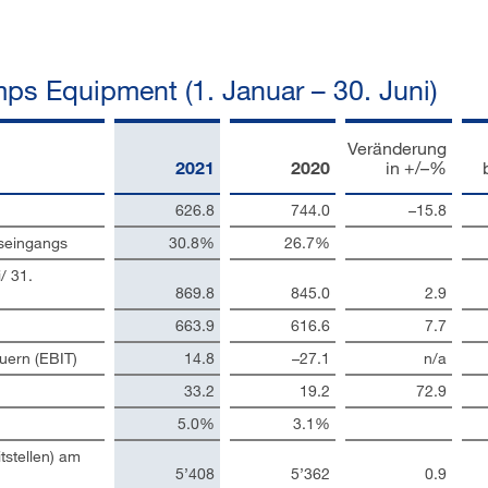
s Equipment (1. Januar – 30. Juni)
Veränderung
2021
2020
in +/–%
626.8
744.0
–15.8
seingangs
30.8%
26.7%
/ 31.
869.8
845.0
2.9
663.9
616.6
7.7
uern (EBIT)
14.8
–27.1
n/a
33.2
19.2
72.9
5.0%
3.1%
tstellen) am
5’408
5’362
0.9