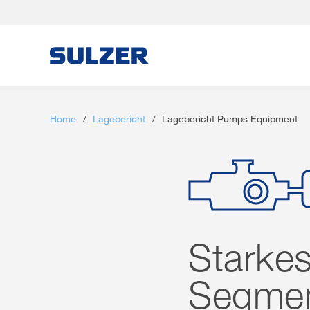
Brief an die Aktionärinnen und Aktionäre
Home
/
Lagebericht
/
Lagebericht Pumps Equipment
Unsere Kennzahlen
Lagebericht
Financial reporting (English only)
Starke
Downloads
Segmen