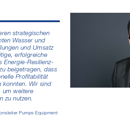
eren strategischen
ten Wasser und
ellungen und Umsatz
itige, erfolgreiche
 Energie-Resilienz-
u beigetragen, dass
elle Profitabilität
n konnten. Wir sind
t, um weitere
 zu nutzen.
ionsleiter Pumps Equipment