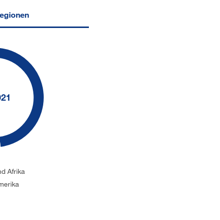
Regionen
021
d Afrika
merika