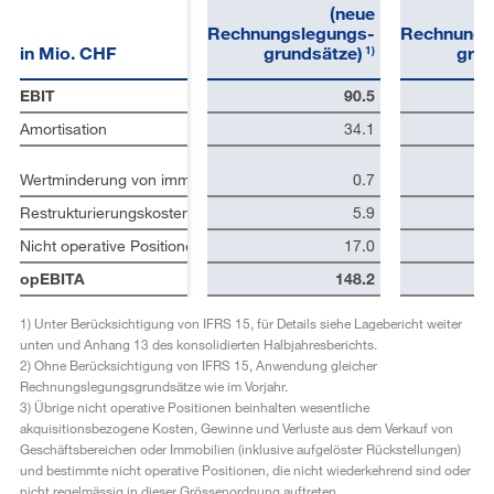
(neue
(
Rechnungslegungs-
Rechnungs
in Mio. CHF
grundsätze)
grun
1)
EBIT
90.5
Amortisation
34.1
Wertminderung von immateriellen Anlagen und Sachanlagen
0.7
Restrukturierungskosten
5.9
3)
Nicht operative Positionen
17.0
opEBITA
148.2
1)
Unter Berücksichtigung von IFRS 15, für Details siehe Lagebericht weiter
unten und Anhang 13 des konsolidierten Halbjahresberichts.
2)
Ohne Berücksichtigung von IFRS 15, Anwendung gleicher
Rechnungslegungsgrundsätze wie im Vorjahr.
3)
Übrige nicht operative Positionen beinhalten wesentliche
akquisitionsbezogene Kosten, Gewinne und Verluste aus dem Verkauf von
Geschäftsbereichen oder Immobilien (inklusive aufgelöster Rückstellungen)
und bestimmte nicht operative Positionen, die nicht wiederkehrend sind oder
nicht regelmässig in dieser Grössenordnung auftreten.