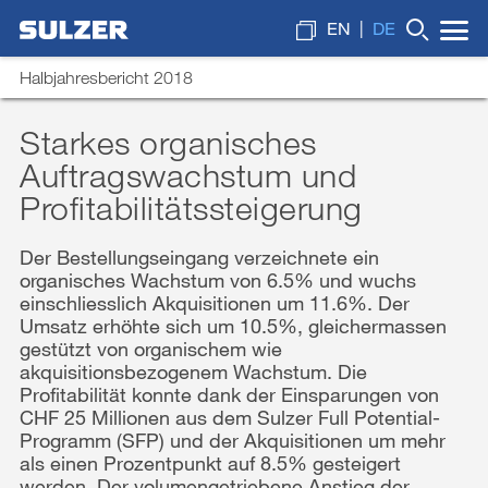
EN
DE
Halbjahresbericht 2018
Starkes organisches
Auftragswachstum und
Brief an die Aktionärinnen und Aktionäre
Wonach suchen Sie?
Profitabilitätssteigerung
Unsere Kennzahlen
Der Bestellungseingang verzeichnete ein
Lagebericht
organisches Wachstum von 6.5% und wuchs
einschliesslich Akquisitionen um 11.6%. Der
Finanzberichterstattung
Umsatz erhöhte sich um 10.5%, gleichermassen
Downloads
gestützt von organischem wie
akquisitionsbezogenem Wachstum. Die
Profitabilität konnte dank der Einsparungen von
CHF 25 Millionen aus dem Sulzer Full Potential-
Programm (SFP) und der Akquisitionen um mehr
als einen Prozentpunkt auf 8.5% gesteigert
werden. Der volumengetriebene Anstieg der