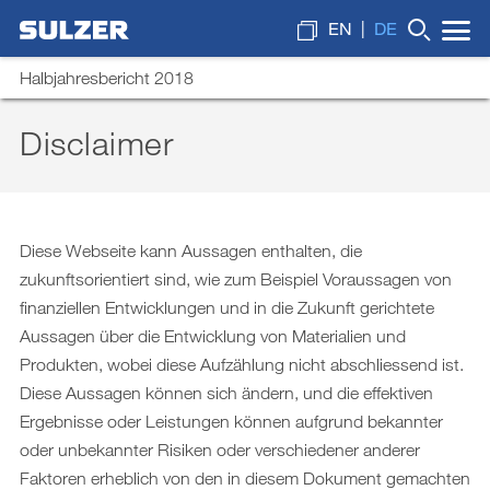
EN
DE
Halbjahresbericht 2018
Disclaimer
Brief an die Aktionärinnen und Aktionäre
Wonach suchen Sie?
Unsere Kennzahlen
Diese Webseite kann Aussagen enthalten, die
Lagebericht
zukunftsorientiert sind, wie zum Beispiel Voraussagen von
Finanzberichterstattung
finanziellen Entwicklungen und in die Zukunft gerichtete
Aussagen über die Entwicklung von Materialien und
Downloads
Produkten, wobei diese Aufzählung nicht abschliessend ist.
Diese Aussagen können sich ändern, und die effektiven
Ergebnisse oder Leistungen können aufgrund bekannter
oder unbekannter Risiken oder verschiedener anderer
Faktoren erheblich von den in diesem Dokument gemachten