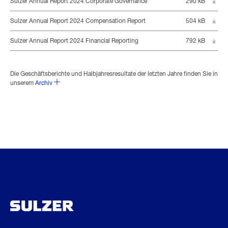
Sulzer Annual Report 2024 Corporate Governance
290 kB
Sulzer Annual Report 2024 Compensation Report
504 kB
Sulzer Annual Report 2024 Financial Reporting
792 kB
Die Geschäftsberichte und Halbjahresresultate der letzten Jahre finden Sie in
unserem
Archiv